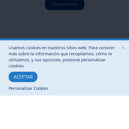
Conoce más
Visa Cobalt Infinite
×
Usamos cookies en nuestros sitios web. Para conocer
más sobre la información que recopilamos, cómo la
utilizamos, y sus opciones, presione personalizar
cookies.
ACEPTAR
Personalizar Cookies
®
Gana hasta 4 puntos PREMIA
por cada $1
1
en compras elegibles.
Conoce más