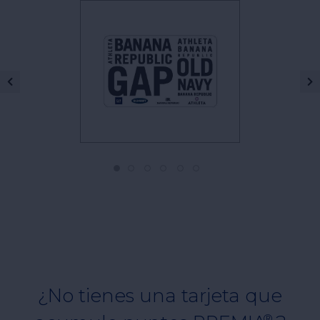
1
2
3
4
5
6
¿No tienes una tarjeta que
®